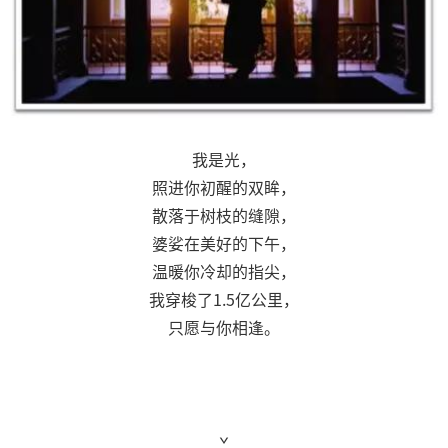
我是光，
照进你初醒的双眸，
散落于树枝的缝隙，
婆娑在美好的下午，
温暖你冷却的指尖，
我穿梭了1.5亿公里，
只愿与你相逢。
ˇ