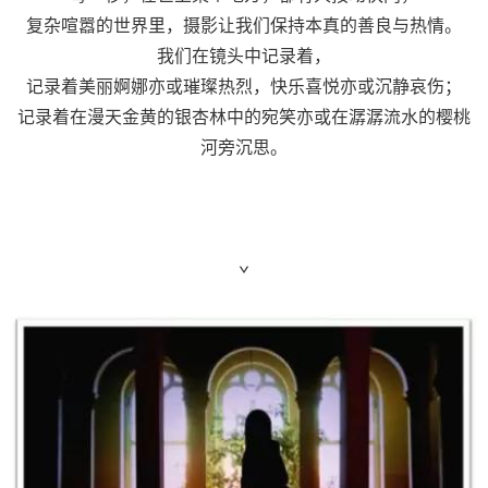
复杂喧嚣的世界里，摄影让我们保持本真的善良与热情。
我们在镜头中记录着，
记录着美丽婀娜亦或璀璨热烈，快乐喜悦亦或沉静哀伤；
记录着在漫天金黄的银杏林中的宛笑亦或在潺潺流水的樱桃
河旁沉思。
ˇ