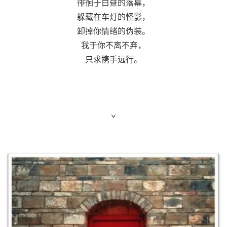
徘徊于白昼的落幕，
躲藏在车灯的怪影，
卸掉你情绪的伪装。
我于你不离不弃，
只求携手远行。
ˇ