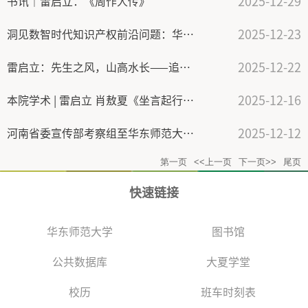
2025-12-29
书讯｜雷启立：《周作人传》
2025-12-23
洞见数智时代知识产权前沿问题：华东师范大学交叉学科对话论坛举行数智时代的知识产权案例专题研讨
2025-12-22
雷启立：先生之风，山高水长——追怀齐森华先生
2025-12-16
本院学术 | 雷启立 肖敖夏《坐言起行：以融合创新重构卓越出版人才培养》
2025-12-12
河南省委宣传部考察组至华东师范大学调研交流
第一页
<<上一页
下一页>>
尾页
快速链接
华东师范大学
图书馆
公共数据库
大夏学堂
校历
班车时刻表