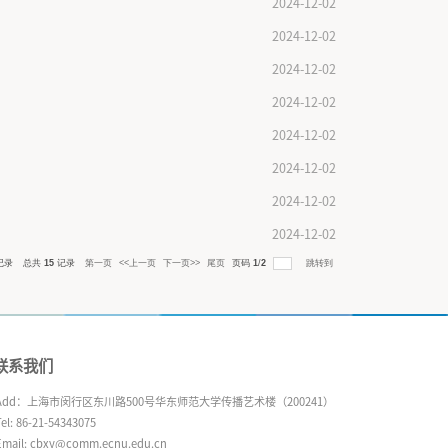
》徐正则
夏冰青
选读》林哲元