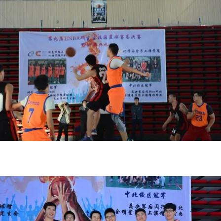
传播学院联合兄弟院系斩获
发布时间：201
12月3日下午两点，在闵行校区体育馆，上
联队（闵行校区冠军）和化学与分子工程学院
激烈比赛，传播学院及信息学院联队最终以39:
非凡的队员们，给大家带来这场心潮澎湃的全
以及传信联队无比默契的团队精神，更向我们