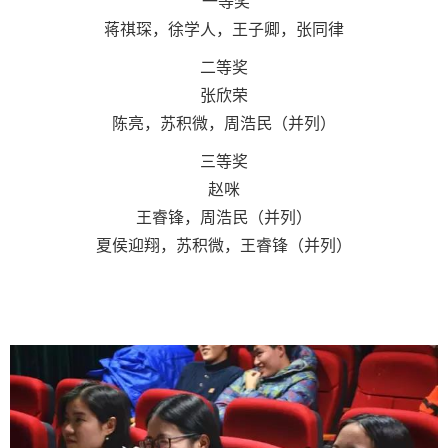
一等奖
蒋祺琛，徐学人，王子卿，张同律
二等奖
张欣荣
陈亮，苏积微，周浩民（并列）
三等奖
赵咪
王睿锋，周浩民（并列）
夏侯迎翔，苏积微，王睿锋（并列）