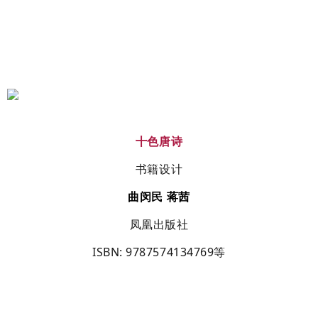
十色唐诗
书籍设计
曲闵民
蒋茜
凤凰出版社
ISBN
: 9787574134769
等