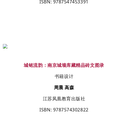
ISBN
:
9787547453391
城铭流韵：南京城墙库藏精品砖文图录
书籍设计
周晨
高森
江苏凤凰教育出版社
ISBN
: 9787574302822