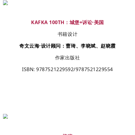
KAFKA 100TH
：城堡
+
诉讼·美国
书籍设计
奇文云海
·设计顾问：曹琦、李晓斌、赵晓霞
作家出版社
ISBN
:
9787521229592/9787521229554