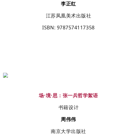
李正红
江苏凤凰美术出版社
ISBN
: 9787574117358
场
·
境
·
思：张一兵哲学絮语
书籍设计
周伟伟
南京大学出版社