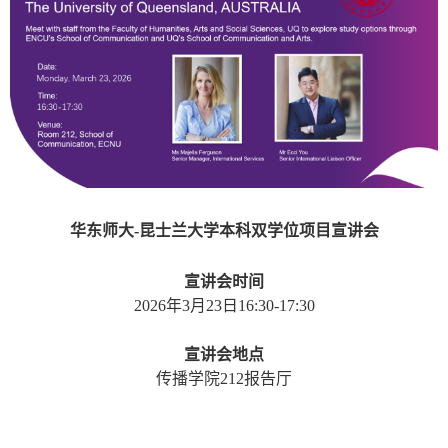
华东师大
-
昆士兰大学本科双学位项目宣讲会
宣讲会时间
2026
年
3
月
23
日
16:30-17:30
宣讲会地点
传播学院
212
报告厅