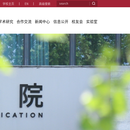
学校主
学院概况
教学与学科
师资队伍
学术研