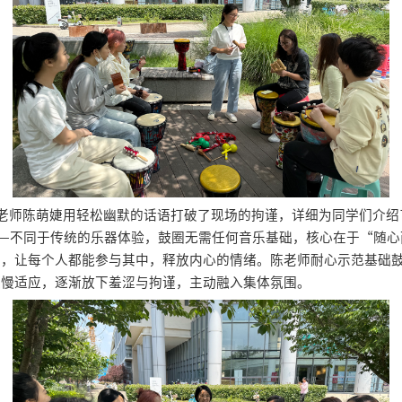
鼓点治愈心灵，同心共赴晴朗
发布时间：20
为帮助同学们释放学业与生活压力，培育积极
系列活动之一：鼓圈解压体验活动在传播学院
次即兴敲击展开了一场非语言的“心灵对话”
出口，重新拥抱轻盈与安宁。