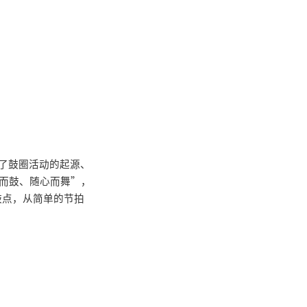
 | 传播学院鼓圈解压体验活动暖心
26-05-18
浏览次数：
44
健康的心态，5月15日上午，华东师范大学心
温情开启。在陈萌婕老师的带领下，师生们围圈
。这场特别的音乐聚会，让每一位参与者在律动