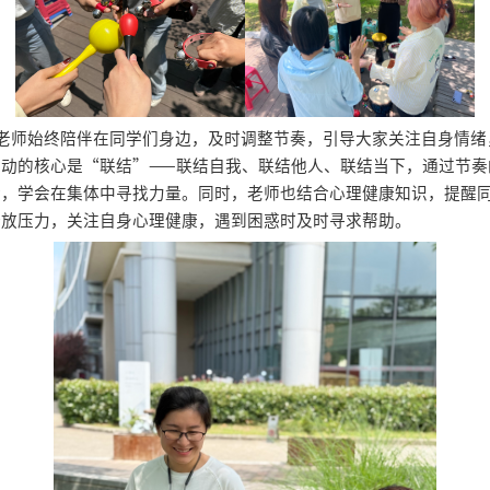
随着鼓点声缓缓响起，活动逐渐进入高潮。同