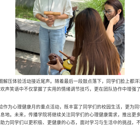
的底鼓，有的点缀着清脆的手鼓，有的配合着
汇聚成整齐而有力量的韵律。没有固定的乐谱
次敲击都是情绪的释放，每一段节奏都是心意
现场氛围愈发热烈，同学们渐渐放开自我，有
学默契互动，欢声笑语伴随着鼓点声回荡在活
底放松，敲击鼓面的瞬间，仿佛所有的焦虑和