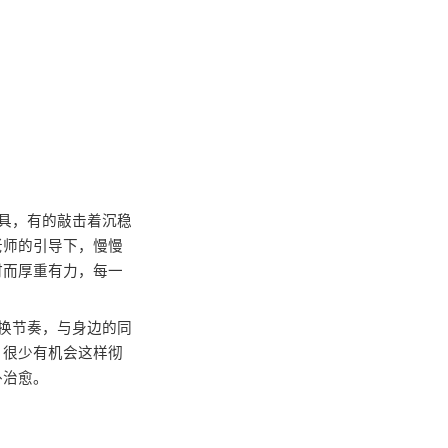
打破了现场的拘谨，详细为同学们介绍了鼓圈
鼓圈无需任何音乐基础，核心在于“随心而鼓、
，释放内心的情绪。陈老师耐心示范基础鼓点，
拘谨，主动融入集体氛围。