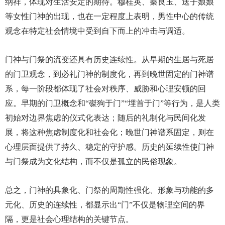
纳祥，体现对生活安定的期待。穆桂英、秦良玉、送子娘娘
等女性门神的出现，也在一定程度上表明，男性中心的传统
观念在特定社会情境中受到自下而上的冲击与调适。
门神与门祭的流变还具有历史连续性。从早期的生居与死居
的门卫观念，到必礼门神的制度化，再到晚世固定的门神谱
系，每一阶段都体现了社会对秩序、威胁和心理安顿的回
应。早期的门卫概念和“磔狗于门”“埋首于门”等行为，是人类
初始对边界焦虑的仪式化表达；随后的礼制化与民间化发
展，将这种焦虑制度化和社会化；晚世门神谱系固定，则在
心理层面提供了持久、稳定的守护感。历史的延续性使门神
与门祭成为文化结构，而不仅是孤立的民俗现象。
总之，门神的具象化、门祭的周期性强化、形象与功能的多
元化、历史的连续性，都显示出“门”不仅是物理空间的界
隔，更是社会心理结构的关键节点。