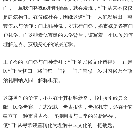
而，一旦我们将视线稍稍抬高，就会发现，“门”从来不仅仅
是建筑构件。在传统社会，围绕这道“门”，人们发展出一整
套仪式与信仰：门上贴神像，岁末行门祭，婚丧嫁娶各有门
户礼俗。而这些看似零散的风俗背后，谱写着一个民族如何
理解边界、安顿身心的深层逻辑。
王子今的《门祭与门神崇拜：“门”的民俗文化透视》，正是
以“门”为切口，将门祭、门神、门户禁忌、岁时习俗乃至政
治礼制纳入同一解释框架。
这部著作的价值，不只在于其材料新奇，书中援引经典文
献、民俗考察、方志记载、考古报告，考据扎实，还在于它
建立了一种贯通古今、连接制度与日常的分析路径，
使“门”从寻常装置转化为理解中国文化的一把钥匙。