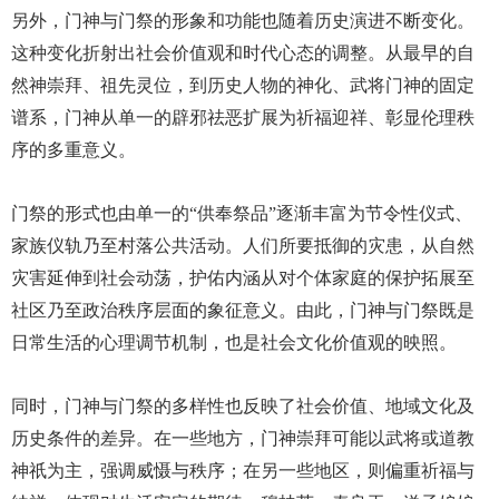
另外，门神与门祭的形象和功能也随着历史演进不断变化。
这种变化折射出社会价值观和时代心态的调整。从最早的自
然神崇拜、祖先灵位，到历史人物的神化、武将门神的固定
谱系，门神从单一的辟邪祛恶扩展为祈福迎祥、彰显伦理秩
序的多重意义。
门祭的形式也由单一的“供奉祭品”逐渐丰富为节令性仪式、
家族仪轨乃至村落公共活动。人们所要抵御的灾患，从自然
灾害延伸到社会动荡，护佑内涵从对个体家庭的保护拓展至
社区乃至政治秩序层面的象征意义。由此，门神与门祭既是
日常生活的心理调节机制，也是社会文化价值观的映照。
同时，门神与门祭的多样性也反映了社会价值、地域文化及
历史条件的差异。在一些地方，门神崇拜可能以武将或道教
神祇为主，强调威慑与秩序；在另一些地区，则偏重祈福与