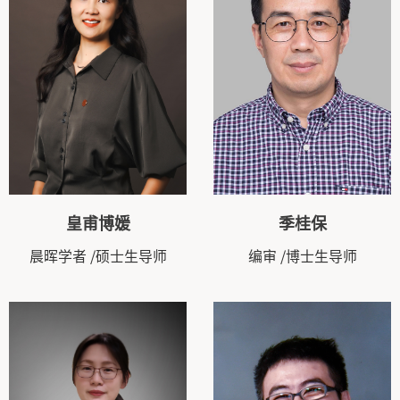
皇甫博媛
季桂保
晨晖学者
/硕士生导师
编审
/博士生导师