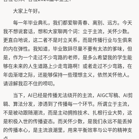
大家上午好。
每一年毕业典礼，我们都爱聊青春、离别、远方。今天
我不想说套话，想和大家聊两个词：立于主流，关怀少数。
更直白地说，这二者不是对立关系，而是传播行业与生俱来
的内在弹性。我知道，毕业致辞尽量不要有太浓的爹味，但
是，作为一个走过不少弯路的老师，是多么希望我的学生能
够在未来的人生道路上少走弯路啊！或者走过不少弯路，在
年齿渐增之际，还能够保持一些理想主义，依然关怀他人。
请谅解我忍不住的唠叨。
当下，AI已经是传播无法绕开的主流，AIGC写稿、AI剪
辑、算法分发，渗透到了传播每一个环节。所谓立于主流，
不是被动跟随潮流，而是主动拥抱技术、扎根行业大势，这
是积极入世的传播姿态。而关怀少数，是我们永远不能丢掉
的传播本心，是主流浪潮里，用来平衡效率与公平的精神支
点。