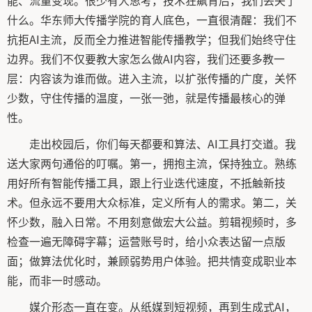
能、流量变现。很少有人思考，技术狂飙背后，我们丢失了
什么。华东师大传播学院的育人底色，一直很清醒：我们不
抗拒AI主流，反而全力推进智能传播教学；但我们始终守住
边界。我们不仅要教大家怎么做AI内容，我们还要多教一
层：内容该为谁而做。进入主流，以扩张传播的广度，关怀
少数，守住传播的温度，一张一弛，就是传播最核心的弹
性。
走出校园后，你们每天都要和算法、AI工具打交道。我
送大家两句通俗的叮嘱。第一，拥抱主流，保持独立。熟练
用好所有智能传播工具，跟上行业迭代速度，不抵触新技
术。但永远不要用大众标准，定义所有人的需求。第二，关
怀少数，融入日常。不用刻意做宏大公益。剪辑视频时，多
检查一遍无障碍字幕；运营账号时，给小众表达留一点版
面；做算法优化时，兼顾弱势用户体验。把共情变成职业本
能，而非一时感动。
媒介形态一直在变。从纸媒到短视频，再到生成式AI，